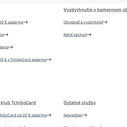
Vyzdvihnutie v kamennom o
40 € zadarmo
Objednať a vyzdvihnúť
ta
Nájsť obchod
dania
20 € s TchiboCard zadarmo
 klub TchiboCard
Ostatné služby
chiboCard od 20 € zadarmo
Newsletter