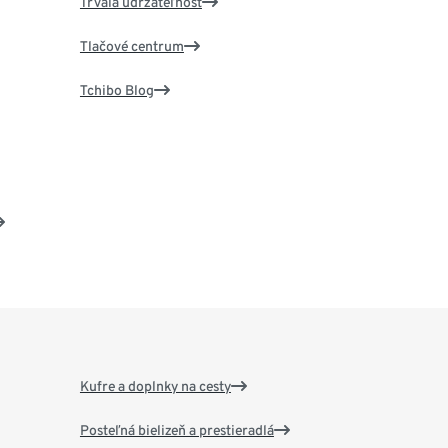
Trvalá udržateľnosť
Tlačové centrum
Tchibo Blog
Kufre a doplnky na cesty
Posteľná bielizeň a prestieradlá