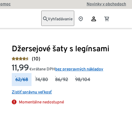
pomoc
Novinky v obchodoch
Vyhľadávanie
Džersejové šaty s legínsami
(10)
11,99
vrátane DPH
bez prepravných nákladov
€
62/68
74/80
86/92
98/104
Zistiť správnu veľkosť
Momentálne nedostupné