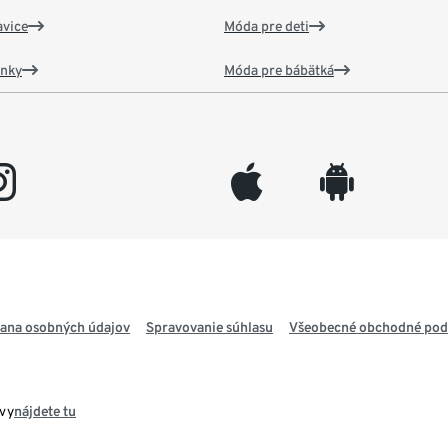
vice
Móda pre deti
ánky
Móda pre bábätká
gram
appleinc
android
ana osobných údajov
Spravovanie súhlasu
Všeobecné obchodné po
avy
nájdete tu