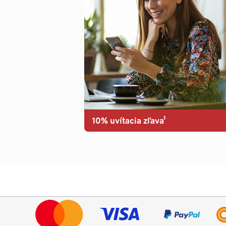
10% uvítacia zľava¹