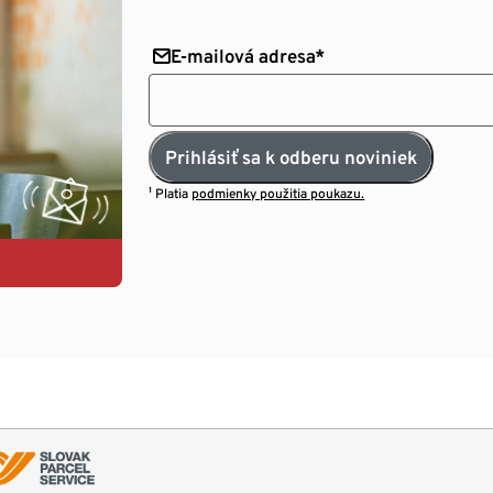
E-mailová adresa*
Prihlásiť sa k odberu noviniek
¹ Platia
podmienky použitia poukazu.