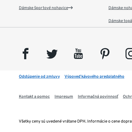
Dámske športové nohavice
Dámske noha
Dámske top
facebook
twitter
youtube
pinterest
insta
Odstúpenie od zmluvy
Výpoveď kávového predplatného
Kontakt a pomoc
Impresum
Informačná povinnosť
Ochr
Všetky ceny sú uvedené vrátane DPH. Informácie o cene dopr