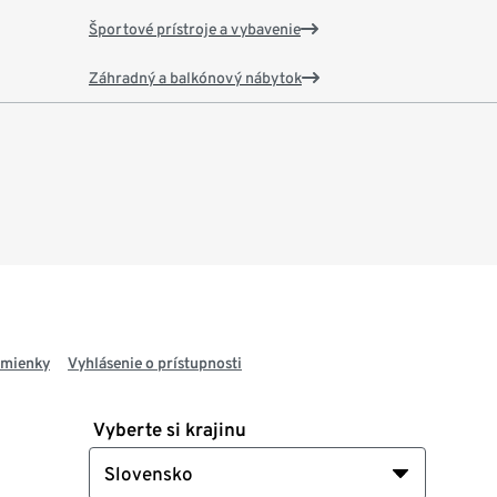
Športové prístroje a vybavenie
Záhradný a balkónový nábytok
dmienky
Vyhlásenie o prístupnosti
Vyberte si krajinu
Slovensko