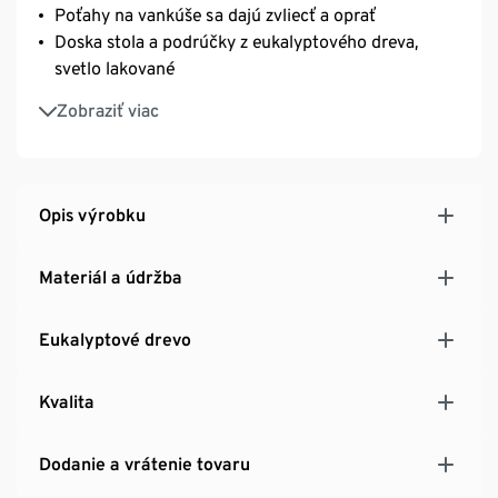
Poťahy na vankúše sa dajú zvliecť a oprať
Doska stola a podrúčky z eukalyptového dreva,
svetlo lakované
Kvalitná hliníková konštrukcia – ľahká a stabilná
Zobraziť viac
Vrátane chráničov podlahy s nastaviteľnou výškou
na vyrovnanie malých nerovností podkladu
Odolný voči UV žiareniu a poveternostným vplyvom
Opis výrobku
Materiál a údržba
Eukalyptové drevo
Kvalita
Dodanie a vrátenie tovaru