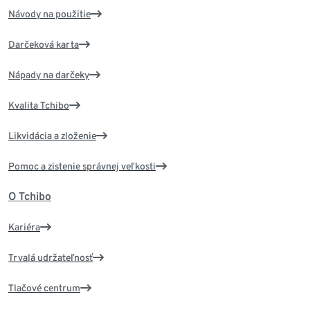
Návody na použitie
Darčeková karta
Nápady na darčeky
Kvalita Tchibo
Likvidácia a zloženie
Pomoc a zistenie správnej veľkosti
O Tchibo
Kariéra
Trvalá udržateľnosť
Tlačové centrum