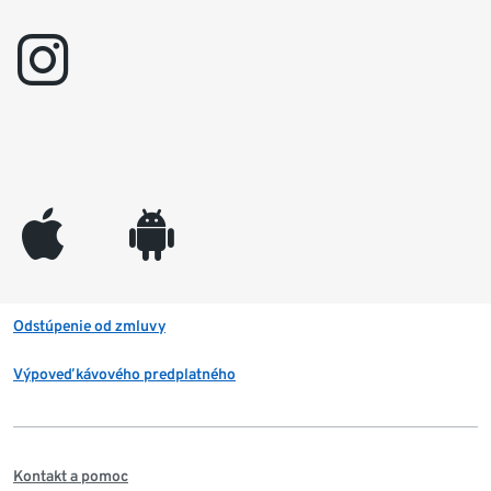
instagram
appleinc
android
Odstúpenie od zmluvy
Výpoveď kávového predplatného
Kontakt a pomoc