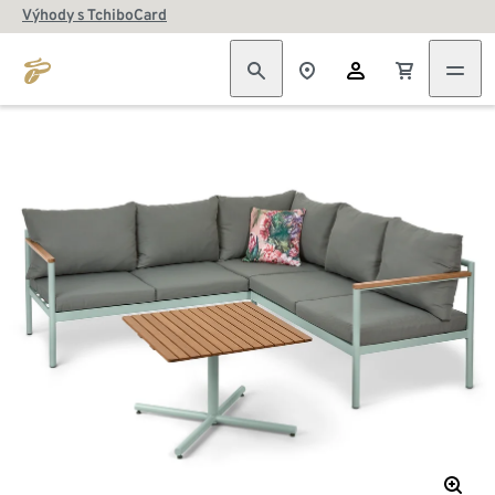
Výhody s TchiboCard