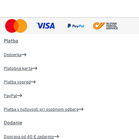
Platba
Dobierka
Platobná karta
Platba vopred
PayPal
Platba v hotovosti pri osobnom odbere
Dodanie
Doprava od 40 € zadarmo