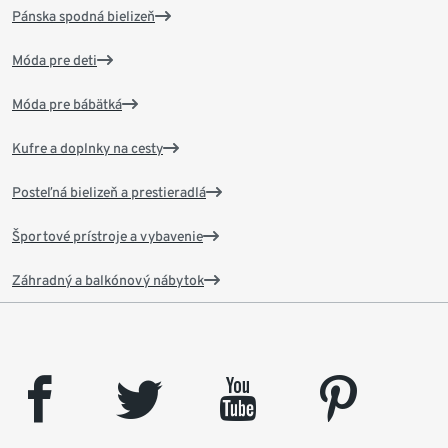
Pánska spodná bielizeň
Móda pre deti
Móda pre bábätká
Kufre a doplnky na cesty
Posteľná bielizeň a prestieradlá
Športové prístroje a vybavenie
Záhradný a balkónový nábytok
facebook
twitter
youtube
pinterest