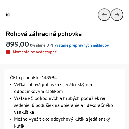
1/4
Rohová záhradná pohovka
899,00
vrátane DPH
vrátane prepravných nákladov
€
Momentálne nedostupné
Číslo produktu: 143984
Veľká rohová pohovka s jedálenským a
odpočinkovým stolíkom
Vrátane 5 pohodlných a hrubých podušiek na
sedenie, 6 podušiek na opieranie a 1 dekoračného
vankúšika
Možno využiť ako oddychový kútik a jedálenský
kútik