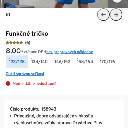
1/3
Funkčné tričko
(6)
8,00
vrátane DPH
bez prepravných nákladov
€
122/128
134/140
146/152
158/164
170/176
Zistiť správnu veľkosť
Momentálne nedostupné
Číslo produktu: 158943
Priedušné, dobre odvádzajúce vlhkosť a
rýchloschnúce vďaka úprave DryActive Plus