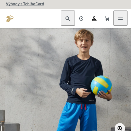
Výhody s TchiboCard