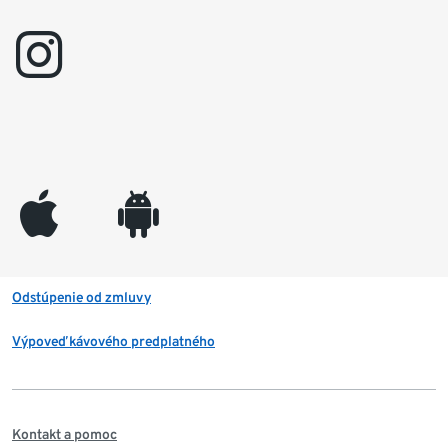
instagram
appleinc
android
Odstúpenie od zmluvy
Výpoveď kávového predplatného
Kontakt a pomoc