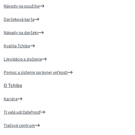
Návody na použitie
Darčeková karta
Nápady na darčeky
Kvalita Tchibo
Likvidácia a zloženie
Pomoc a zistenie správnej veľkosti
O Tchibo
Kariéra
Trvalá udržateľnosť
Tlačové centrum