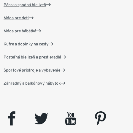
Pánska spodná bielizeň
Móda pre deti
Móda pre bábätká
Kufre a doplnky na cesty
Posteľná bielizeň a prestieradlá
Športové prístroje a vybavenie
Záhradný a balkónový nábytok
facebook
twitter
youtube
pinterest