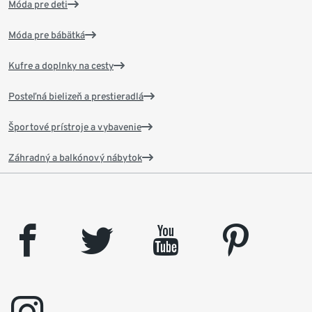
Móda pre deti
Móda pre bábätká
Kufre a doplnky na cesty
Posteľná bielizeň a prestieradlá
Športové prístroje a vybavenie
Záhradný a balkónový nábytok
facebook
twitter
youtube
pinterest