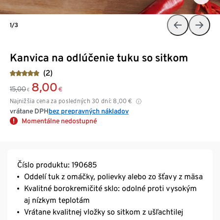
1/3
Kanvica na odlúčenie tuku so sitkom
(2)
8,00
15,00
€
€
Najnižšia cena za posledných 30 dní:
8,00
€
vrátane DPH
bez prepravných nákladov
Momentálne nedostupné
Číslo produktu: 190685
Oddelí tuk z omáčky, polievky alebo zo šťavy z mäsa
Kvalitné borokremičité sklo: odolné proti vysokým
aj nízkym teplotám
Vrátane kvalitnej vložky so sitkom z ušľachtilej