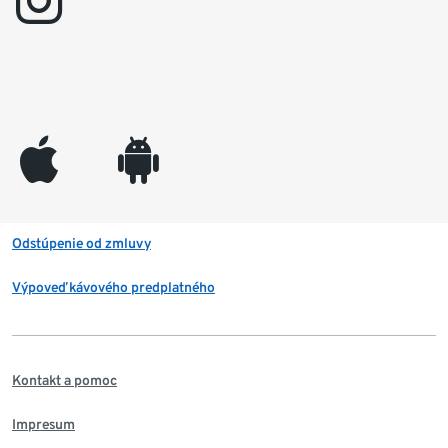
instagram
appleinc
android
Odstúpenie od zmluvy
Výpoveď kávového predplatného
Kontakt a pomoc
Impresum