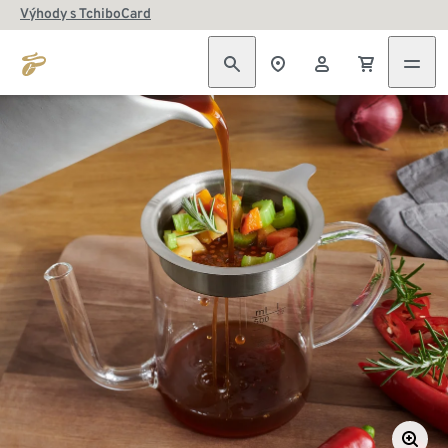
Výhody s TchiboCard