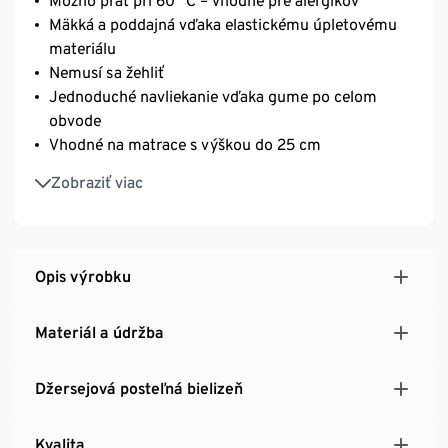
Možno prať pri 60 °C – vhodné pre alergikov
Mäkká a poddajná vďaka elastickému úpletovému
materiálu
Nemusí sa žehliť
Jednoduché navliekanie vďaka gume po celom
obvode
Vhodné na matrace s výškou do 25 cm
Čistá, mäkká bavlna
Zobraziť viac
Opis výrobku
Materiál a údržba
Džersejová posteľná bielizeň
Kvalita