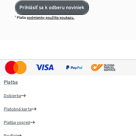
Prihlásiť sa k odberu noviniek
¹ Platia
podmienky použitia poukazu.
Platba
Dobierka
Platobná karta
Platba vopred
PayPal