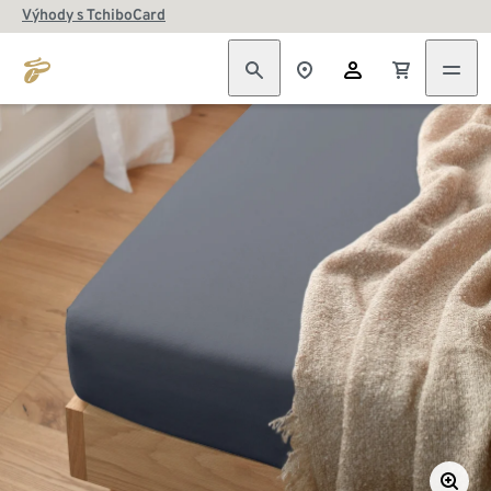
Výhody s TchiboCard