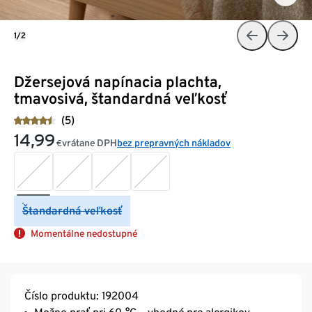
1/2
Džersejová napínacia plachta,
tmavosivá, štandardná veľkosť
(5)
14,99
vrátane DPH
bez prepravných nákladov
€
Štandardná veľkosť
Momentálne nedostupné
Číslo produktu: 192004