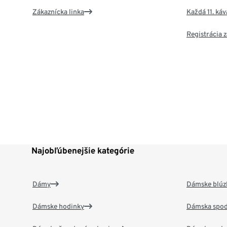
Zákaznícka linka
Každá 11. ká
Registrácia
Najobľúbenejšie kategórie
Dámy
Dámske blúzk
Dámske hodinky
Dámska spod