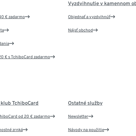
Vyzdvihnutie v kamennom o
40 € zadarmo
Objednať a vyzdvihnúť
ta
Nájsť obchod
dania
20 € s TchiboCard zadarmo
 klub TchiboCard
Ostatné služby
chiboCard od 20 € zadarmo
Newsletter
nostné zrnká
Návody na použitie