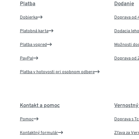
Platba
Dodanie
Dobierka
Doprava od 
Platobná karta
Dodacia leho
Platba vopred
Možnosti do
PayPal
Doprava od 
Platba v hotovosti pri osobnom odbere
Kontakt a pomoc
Vernostný
Pomoc
Doprava s T
Kontaktný formulár
Zľava za Ver