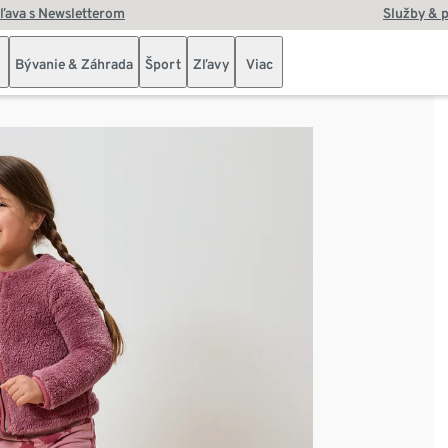
zľava s Newsletterom
Služby & 
Bývanie & Záhrada
Šport
Zľavy
Viac