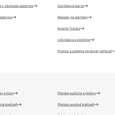
va v obchode zadarmo
Darčeková karta
 zadarmo
Nápady na darčeky
Kvalita Tchibo
Likvidácia a zloženie
Pomoc a zistenie správnej veľkosti
y a topy
Pánske pulóvre a mikiny
ná bielizeň
Pánska spodná bielizeň