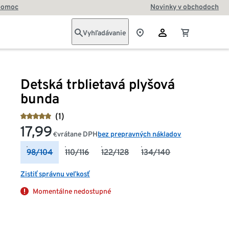
pomoc
Novinky v obchodoch
Vyhľadávanie
Detská trblietavá plyšová
bunda
(1)
17,99
vrátane DPH
bez prepravných nákladov
€
98/104
110/116
122/128
134/140
Zistiť správnu veľkosť
Momentálne nedostupné