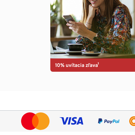
10% uvítacia zľava¹