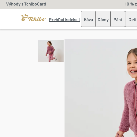
Výhody s TchiboCard
10 % 
Prehľad kolekcií
Káva
Dámy
Páni
Deti