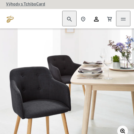
Výhody s TchiboCard