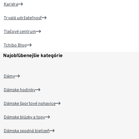
Kariéra
Trvalá udržateľnosť
Tlačové centrum
Tchibo Blog
Najobľúbenejšie kategórie
Dámy
Dámske hodinky
Dámske športové nohavice
Dámske blúzky a topy
Dámska spodná bielizeň