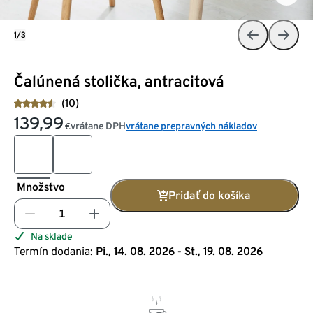
1/3
Čalúnená stolička, antracitová
(10)
139,99
vrátane DPH
vrátane prepravných nákladov
€
Množstvo
Pridať do košíka
Na sklade
Termín dodania:
Pi., 14. 08. 2026 - St., 19. 08. 2026