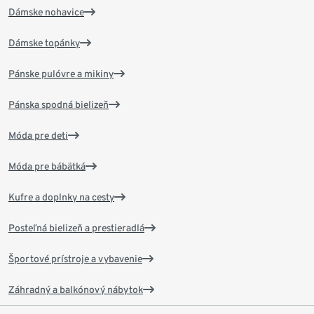
Dámske nohavice
Dámske topánky
Pánske pulóvre a mikiny
Pánska spodná bielizeň
Móda pre deti
Móda pre bábätká
Kufre a doplnky na cesty
Posteľná bielizeň a prestieradlá
Športové prístroje a vybavenie
Záhradný a balkónový nábytok