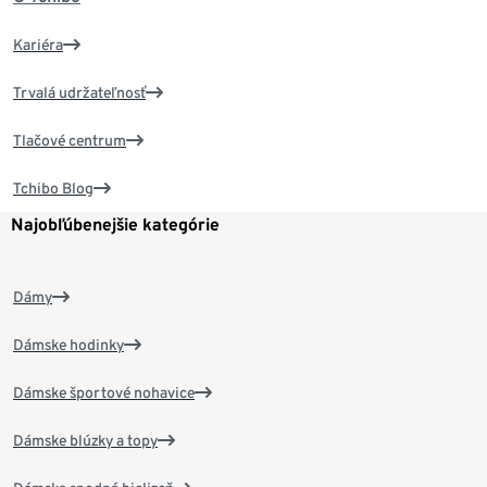
Kariéra
Trvalá udržateľnosť
Tlačové centrum
Tchibo Blog
Najobľúbenejšie kategórie
Dámy
Dámske hodinky
Dámske športové nohavice
Dámske blúzky a topy