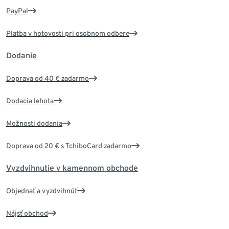
PayPal
Platba v hotovosti pri osobnom odbere
Dodanie
Doprava od 40 € zadarmo
Dodacia lehota
Možnosti dodania
Doprava od 20 € s TchiboCard zadarmo
Vyzdvihnutie v kamennom obchode
Objednať a vyzdvihnúť
Nájsť obchod