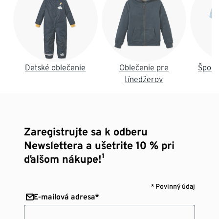
Detské oblečenie
Oblečenie pre
Šport
tínedžerov
Zaregistrujte sa k odberu
Newslettera a ušetrite 10 % pri
ďalšom nákupe!¹
* Povinný údaj
E-mailová adresa*