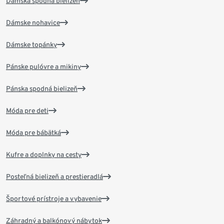
Dámska spodná bielizeň
Dámske nohavice
Dámske topánky
Pánske pulóvre a mikiny
Pánska spodná bielizeň
Móda pre deti
Móda pre bábätká
Kufre a doplnky na cesty
Posteľná bielizeň a prestieradlá
Športové prístroje a vybavenie
Záhradný a balkónový nábytok