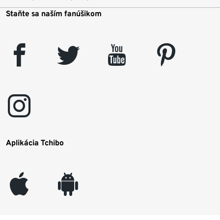
Staňte sa naším fanúšikom
facebook
twitter
youtube
pinterest
instagram
Aplikácia Tchibo
appleinc
android