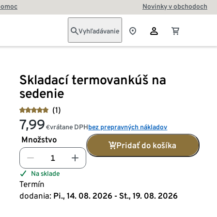
pomoc
Novinky v obchodoch
Vyhľadávanie
Skladací termovankúš na
sedenie
(1)
7,99
vrátane DPH
bez prepravných nákladov
€
Množstvo
Pridať do košíka
Na sklade
Termín
dodania:
Pi., 14. 08. 2026 - St., 19. 08. 2026