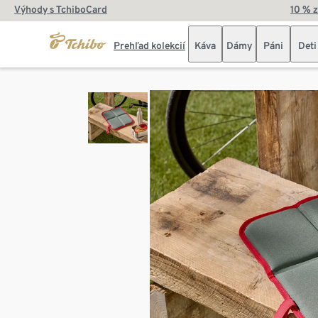
Výhody s TchiboCard
10 % 
Prehľad kolekcií
Káva
Dámy
Páni
Deti