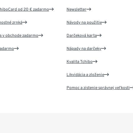
chiboCard od 20 € zadarmo
Newsletter
nostné zrnká
Návody na použitie
va v obchode zadarmo
Darčeková karta
 zadarmo
Nápady na darčeky
Kvalita Tchibo
Likvidácia a zloženie
Pomoc a zistenie správnej veľkosti