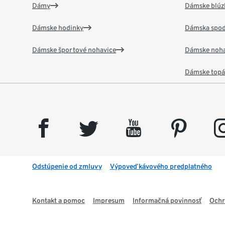
Dámy
Dámske blúzk
Dámske hodinky
Dámska spod
Dámske športové nohavice
Dámske noha
Dámske top
facebook
twitter
youtube
pinterest
insta
Odstúpenie od zmluvy
Výpoveď kávového predplatného
Kontakt a pomoc
Impresum
Informačná povinnosť
Ochr