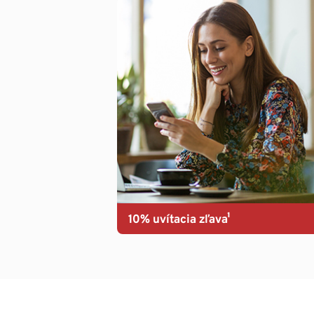
10% uvítacia zľava¹