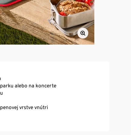
m
v parku alebo na koncerte
du
penovej vrstve vnútri
čkou