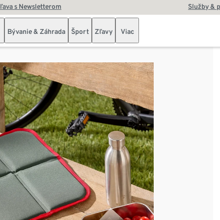
zľava s Newsletterom
Služby & 
Bývanie & Záhrada
Šport
Zľavy
Viac