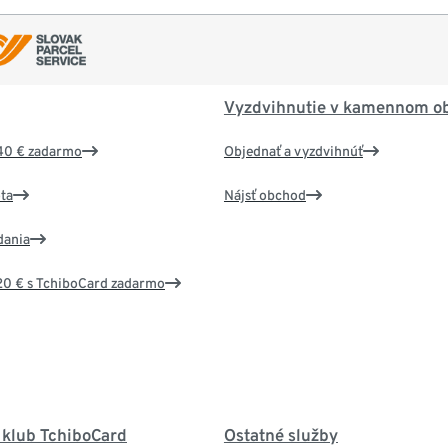
Vyzdvihnutie v kamennom o
40 € zadarmo
Objednať a vyzdvihnúť
ta
Nájsť obchod
dania
20 € s TchiboCard zadarmo
 klub TchiboCard
Ostatné služby