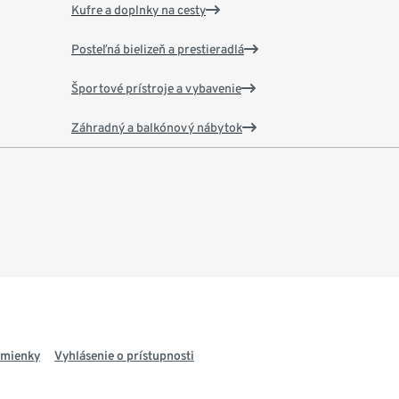
Kufre a doplnky na cesty
Posteľná bielizeň a prestieradlá
Športové prístroje a vybavenie
Záhradný a balkónový nábytok
dmienky
Vyhlásenie o prístupnosti