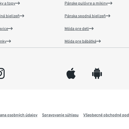
y a topy
Pánske pulóvre a mikiny
ná bielizeň
Pánska spodná bielizeň
vice
Móda pre deti
ánky
Móda pre bábätká
gram
appleinc
android
ana osobných údajov
Spravovanie súhlasu
Všeobecné obchodné po