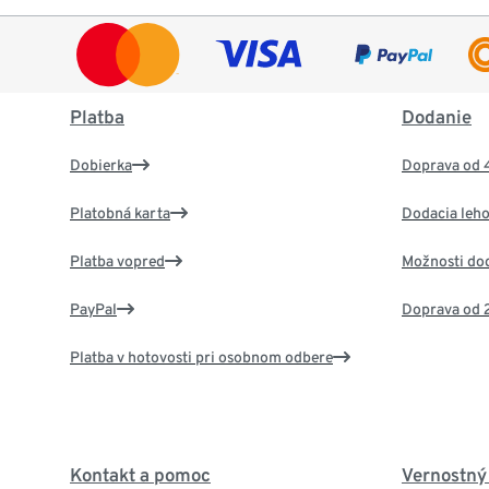
Platba
Dodanie
Dobierka
Doprava od 
Platobná karta
Dodacia leho
Platba vopred
Možnosti do
PayPal
Doprava od 
Platba v hotovosti pri osobnom odbere
Kontakt a pomoc
Vernostný