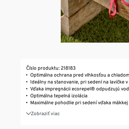
Číslo produktu: 218183
Optimálna ochrana pred vlhkosťou a chlado
Ideálny na stanovanie, pri sedení na lavičke 
Vďaka impregnácii ecorepel® odpudzujú vo
Optimálna tepelná izolácia
Maximálne pohodlie pri sedení vďaka mäkkej 
Možno ho kompaktne zložiť a zafixovať gumi
Zobraziť viac
Možno ho zložiť na malý formát
S recyklovaným polyesterom