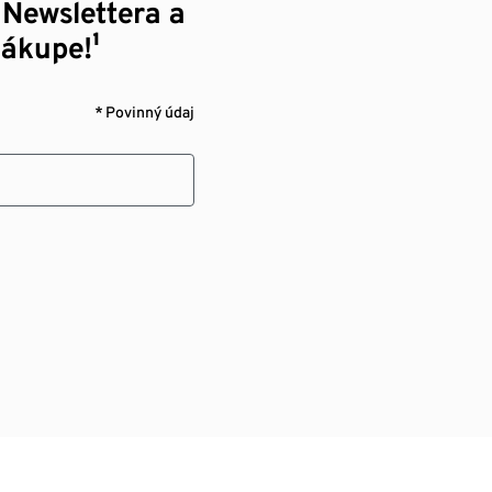
 Newslettera a
nákupe!¹
* Povinný údaj