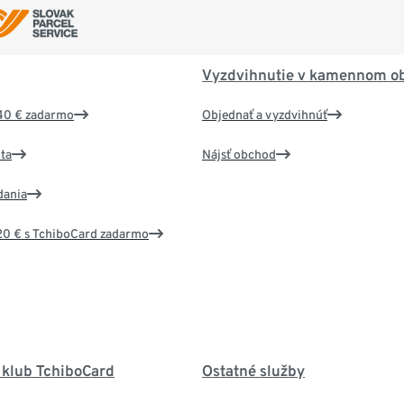
Vyzdvihnutie v kamennom o
40 € zadarmo
Objednať a vyzdvihnúť
ta
Nájsť obchod
dania
20 € s TchiboCard zadarmo
 klub TchiboCard
Ostatné služby