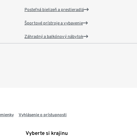
Posteľná bielizeň a prestieradlá
Športové prístroje a vybavenie
Záhradný a balkónový nábytok
dmienky
Vyhlásenie o prístupnosti
Vyberte si krajinu