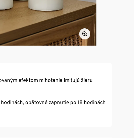
ovaným efektom mihotania imitujú žiaru
 hodinách, opätovné zapnutie po 18 hodinách