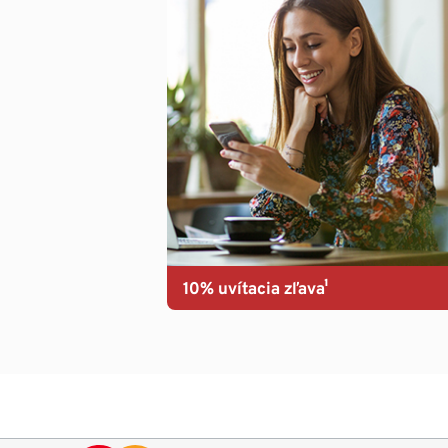
10% uvítacia zľava¹