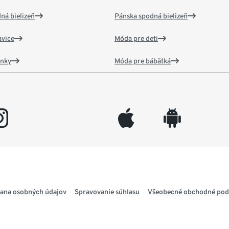
ná bielizeň
Pánska spodná bielizeň
vice
Móda pre deti
ánky
Móda pre bábätká
gram
appleinc
android
ana osobných údajov
Spravovanie súhlasu
Všeobecné obchodné po