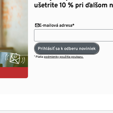
ušetrite 10 % pri ďalšom 
E-mailová adresa*
Prihlásiť sa k odberu noviniek
¹ Platia
podmienky použitia poukazu.