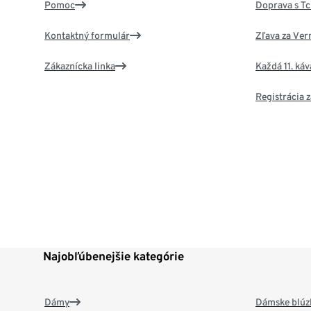
Pomoc
Doprava s T
Kontaktný formulár
Zľava za Ver
Zákaznícka linka
Každá 11. ká
Registrácia
Najobľúbenejšie kategórie
Dámy
Dámske blúzk