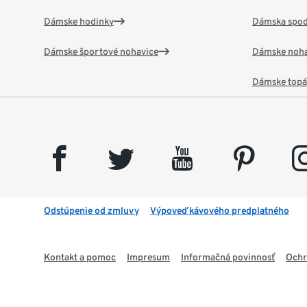
Dámske hodinky
Dámska spod
Dámske športové nohavice
Dámske noha
Dámske top
facebook
twitter
youtube
pinterest
insta
Odstúpenie od zmluvy
Výpoveď kávového predplatného
Kontakt a pomoc
Impresum
Informačná povinnosť
Ochr