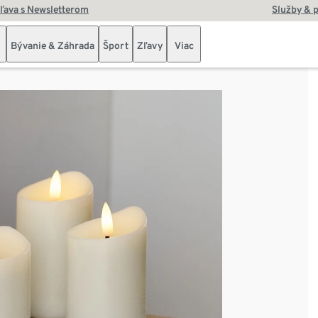
zľava s Newsletterom
Služby & 
Bývanie & Záhrada
Šport
Zľavy
Viac