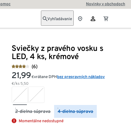
pomoc
Novinky v obchodoch
Vyhľadávanie
Sviečky z pravého vosku s
LED, 4 ks, krémové
(6)
21,99
vrátane DPH
bez prepravných nákladov
€
€/ks
5,50
2-dielna súprava
4-dielna súprava
Momentálne nedostupné