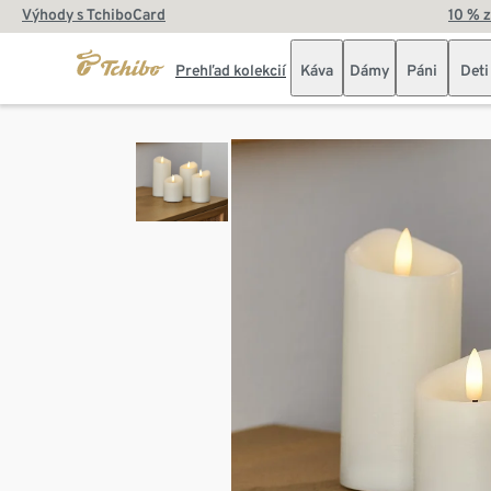
Výhody s TchiboCard
10 % 
Prehľad kolekcií
Káva
Dámy
Páni
Deti