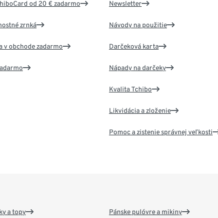
chiboCard od 20 € zadarmo
Newsletter
nostné zrnká
Návody na použitie
va v obchode zadarmo
Darčeková karta
 zadarmo
Nápady na darčeky
Kvalita Tchibo
Likvidácia a zloženie
Pomoc a zistenie správnej veľkosti
y a topy
Pánske pulóvre a mikiny