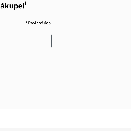
nákupe!¹
* Povinný údaj