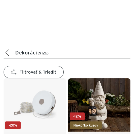
Dekorácie
(126)
Filtrovať & Triediť
-12%
-20%
Niekoľko kusov