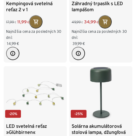
Kempingová svetelná
Záhradný trpaslík s LED
reťaz 2 v 1
lampášom
11,99
34,99
17,99
49,99
€
€
€
€
Najnižšia cena za posledných 30
Najnižšia cena za posledných 30
dní:
dní:
14,99
€
39,99
€
-20%
-25%
LED svetelná reťaz
Solárna akumulátorová
»Glühbirnen«
stolová lampa, džungľová