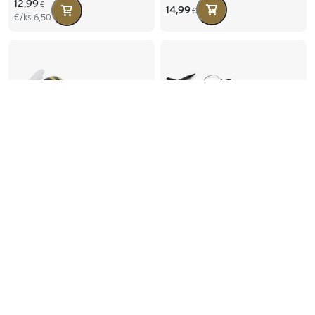
12,99
€
14,99
€
€/ks
6,50
-12%
-19%
LED včely, 2 ks
Solárna svetelná reťaz na
zapichnutie do zeme
6,99
9,99
€
€
23,99
34,99
€
€
€/ks
3,50
Najnižšia cena za posledných 30
Najnižšia cena za posledných 30
dní:
dní:
7,99
€
29,95
€