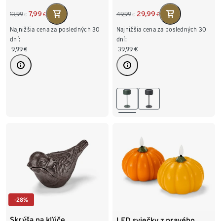
zelená
7,99
29,99
13,99
49,99
€
€
€
€
Najnižšia cena za posledných 30
Najnižšia cena za posledných 30
dní:
dní:
9,99
€
39,99
€
-28%
Skrýša na kľúče
LED sviečky z pravého