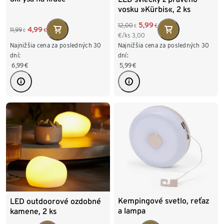
vosku »Kürbis«, 2 ks
5,99
12,00
€
€
4,99
11,99
€
€
€/ks
3,00
Najnižšia cena za posledných 30
Najnižšia cena za posledných 30
dní:
dní:
6,99
€
5,99
€
Kempingové svetlo, reťaz
LED outdoorové ozdobné
a lampa
kamene, 2 ks