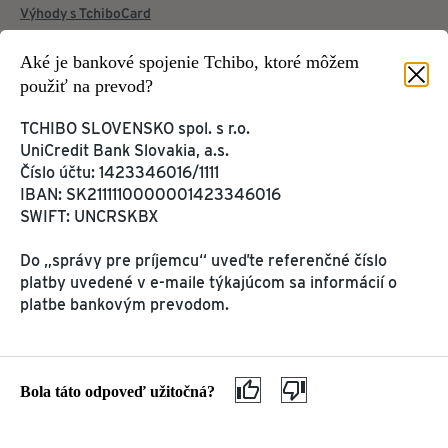
Výhody s TchiboCard
Aké je bankové spojenie Tchibo, ktoré môžem
použiť na prevod?
Domovská stránka
Pomoc
TCHIBO SLOVENSKO spol. s r.o.
UniCredit Bank Slovakia, a.s.
INFORMÁCIE O
Číslo účtu: 1423346016/1111
VÝROBKOCH &
IBAN: SK2111110000001423346016
REKLAMÁCIE
SWIFT: UNCRSKBX
ZÁKAZNÍCKY ÚČET &
Káva a kávovary
TCHIBOCARD
Do „správy pre príjemcu“ uveďte referenčné číslo
Darčeková karta
Moje Tchibo
platby uvedené v e-maile týkajúcom sa informácií o
Reklamácia
TchiboCard
platbe bankovým prevodom.
Recyklačný poplatok
Slovenské puncové značky
O TCHIBO
Bola táto odpoveď užitočná?
Ochrana osobných údajov
Kariéra v Tchibo
KONTAKT A POMOC