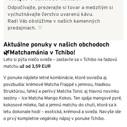
Odpočívajte, prezerajte si tovar a medzitým si
vychutnávajte čerstvo uvarenú kávu.
Radi Vás obslúžime v našich kamenných
predajniach. ♡
Aktuálne ponuky v našich obchodoch
🌿Matchamánia v Tchibo!
Leto si pýta niečo svieže – zastavte sa v Tchibo na ľadovú
matchu
už od 3,59 EUR
V ponuke nájdete letné kombinácie, ktoré osviežia aj
povzbudia: krémové Matcha Frappé s jemnou, hladkou
štruktúrou, ľahký a perlivý Matcha Tonic aj hlavnú novinku
sezóny – Ice Matcha Mango Kokos. Ten spája mangové pyré,
kokosové mlieko, ľad a jemnú matchu do chuti, ktorá sa k
letu dokonale hodí – exotická, krémová a svieža. Navyše ide
o prvý kompletne vegánsky nápoj v ponuke Tchibo.