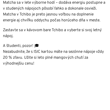
Matcha sa v lete výborne hodí – dodáva energiu postupne a
v studených nápojoch pôsobí ľahko a dokonale osvieži.
Matcha v Tchibo je preto jasnou voľbou na doplnenie
energie aj chvíľku oddychu počas horúceho dňa v meste.
Zastavte sa v kávovom bare Tchibo a vyberte si svoj letný
nápoj.
A študenti, pozor! 🎓
Nezabudnite, že s ISIC kartou máte na sezónne nápoje vždy
20 % zľavu. Užite si leto plné mangových chutí za
výhodnejšiu cenu!