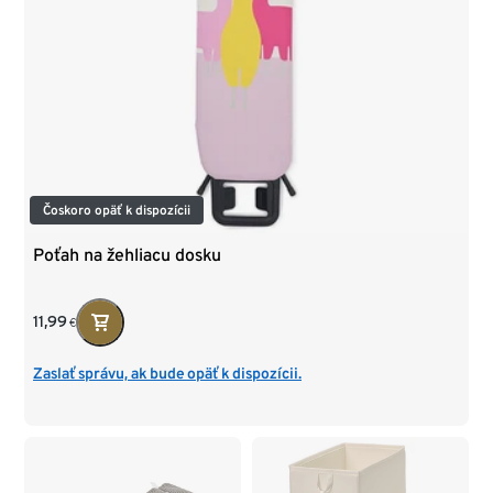
Čoskoro opäť k dispozícii
Poťah na žehliacu dosku
11,99
€
Zaslať správu, ak bude opäť k dispozícii.