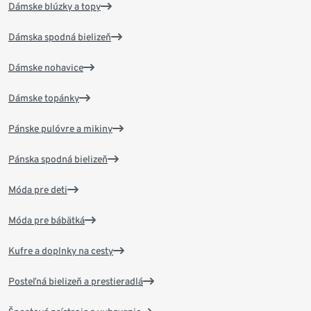
Dámske blúzky a topy
Dámska spodná bielizeň
Dámske nohavice
Dámske topánky
Pánske pulóvre a mikiny
Pánska spodná bielizeň
Móda pre deti
Móda pre bábätká
Kufre a doplnky na cesty
Posteľná bielizeň a prestieradlá