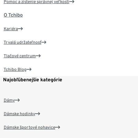
Pomoc a zistenie správnej veľkosti
O Tchibo
Kariéra
Trvalá udržateľnosť
Tlačové centrum
Tchibo Blog
Najobľúbenejšie kategórie
Dámy
Dámske hodinky
Dámske športové nohavice