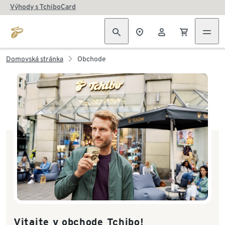
Výhody s TchiboCard
Domovská stránka
Obchode
Vitajte v obchode Tchibo!