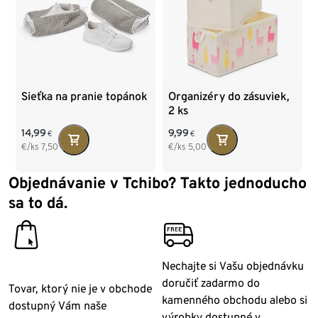
Sieťka na pranie topánok
Organizéry do zásuviek,
2 ks
14,99
9,99
€
€
€/ks
7,50
€/ks
5,00
Objednávanie v Tchibo? Takto jednoducho
sa to dá.
click_collect
free_shipping
Nechajte si Vašu objednávku
doručiť zadarmo do
Tovar, ktorý nie je v obchode
kamenného obchodu alebo si
dostupný Vám naše
výrobky dostupné v